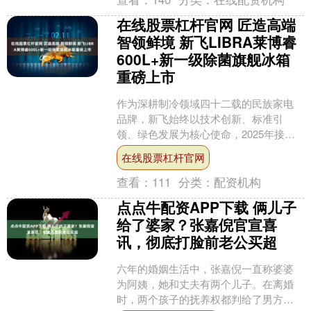
在线股票杠杆官网 匠造高端
智领鲜境 新飞LIBRA莱博睿
600L+新一级除菌旗舰冰箱
重磅上市
作为深耕制冷领域四十二载的民族家电
品牌，新飞始终以技术创新、标准引
领、绿色发展为核心使命，2025年接连
斩获重磅殊荣：深度参与多项国家家电
在线股票杠杆官网
标准制定，荣膺河南省绿....
查看：
111
分类：
配资机构
点点牛配资APP下载 俩儿子
给了婆家？张嘉倪官宣喜
讯，彻底打脸前老公买超
六年的婚姻生活中，张嘉倪一直称婆婆
为阿姨，她和丈夫有两个儿子。在离婚
时，两个孩子的抚养权都判给了男方。