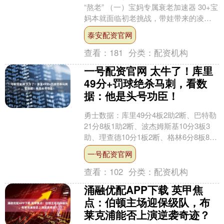
“熬老” （一）宝妈专属衰老加速器 30+宝
妈本就面临初老挑战，带娃带来的凌晨
哺乳、昼夜颠倒，让激素波动加剧，
泰安配资官网
还....
查看：
181
分类：
配资机构
一号配资官网 太牛了！库里
49分+罚球绝杀马刺，看数
据：他是头号功臣！
勇士数据：库里49分4板2助2断、巴特勒
21分8板1助2断、波杰姆斯基10分3板3
助、理查德10分1板2断、格林6分8板8助
3帽、佩顿6分3板2助、穆迪4分3板....
一号配资官网
查看：
102
分类：
配资机构
涌融优配APP下载 英甲焦
点：伯顿主场迎保级队，布
莱克浦能否上演逆袭奇迹？