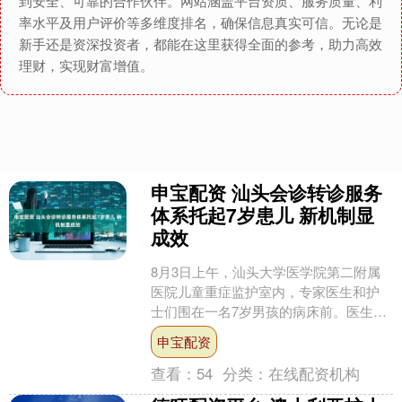
到安全、可靠的合作伙伴。网站涵盖平台资质、服务质量、利
率水平及用户评价等多维度排名，确保信息真实可信。无论是
新手还是资深投资者，都能在这里获得全面的参考，助力高效
理财，实现财富增值。
申宝配资 汕头会诊转诊服务
体系托起7岁患儿 新机制显
成效
8月3日上午，汕头大学医学院第二附属
医院儿童重症监护室内，专家医生和护
士们围在一名7岁男孩的病床前。医生轻
声唤他的名字，让他抬手、动脚，男孩
申宝配资
缓缓抬起手，准确回应....
查看：
54
分类：
在线配资机构