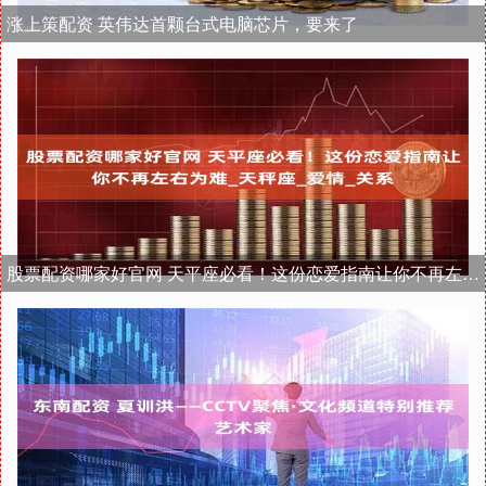
涨上策配资 英伟达首颗台式电脑芯片，要来了
股票配资哪家好官网 天平座必看！这份恋爱指南让你不再左右为难_天秤座_爱情_关系