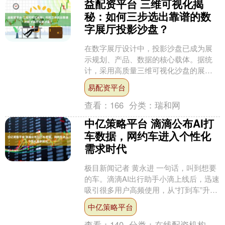
益配资平台 三维可视化揭
秘：如何三步选出靠谱的数
字展厅投影沙盘？
在数字展厅设计中，投影沙盘已成为展
示规划、产品、数据的核心载体。据统
计，采用高质量三维可视化沙盘的展
厅，访客停留时间平均提升40%，信息传
易配资平台
达效率提高60%。然而....
查看：
166
分类：
瑞和网
中亿策略平台 滴滴公布AI打
车数据，网约车进入个性化
需求时代
极目新闻记者 黄永进 一句话，叫到想要
的车。滴滴AI出行助手小滴上线后，迅速
吸引很多用户高频使用，从“打到车”升级
为“打到对的车”。 据滴滴公布的AI小滴运
中亿策略平台
营数....
查看：
140
分类：
在线配资机构