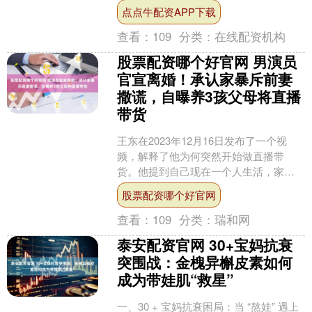
由于出轨事件，张嘉倪几乎没有得到什
点点牛配资APP下载
么财产，几乎可以说是净身....
查看：
109
分类：
在线配资机构
股票配资哪个好官网 男演员
官宣离婚！承认家暴斥前妻
撒谎，自曝养3孩父母将直播
带货
王东在2023年12月16日发布了一个视
频，解释了他为何突然开始做直播带
货。他提到自己现在一个人生活，家里
有三个孩子需要抚养，尤其是大儿子健
股票配资哪个好官网
康状况不佳，无法自理....
查看：
109
分类：
瑞和网
泰安配资官网 30+宝妈抗衰
突围战：金槐异槲皮素如何
成为带娃肌“救星”
一、30 + 宝妈抗衰困局：当 “熬娃” 遇上