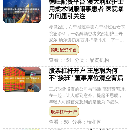
德旺配资平台 澳大利亚护士
用柔术制服闹事患者 医院暴
力问题引关注
凌晨2点，布里斯班皇家布里斯班妇女医
院急诊科，一名醉酒患者突然朝护士丹
尼尔·纳尔逊扔东西并挥拳扑来。下一
秒，这名醉汉被摔在地上动弹不得。这
德旺配资平台
段监控视频在社交平台播....
查看：
151
分类：
配资机构
股票杠杆开户 王思聪为何
不“接班” 董事席位清空背后
王思聪曾投资的公司与“限制高消费”联系
在一起，让人感到意外。提起王思聪，
年轻人可能首先想到的是他为IG战队砸
钱、将电竞世界冠军奖杯带回中国的“王
股票杠杆开户
校长”，而年长一....
查看：
58
分类：
瑞和网