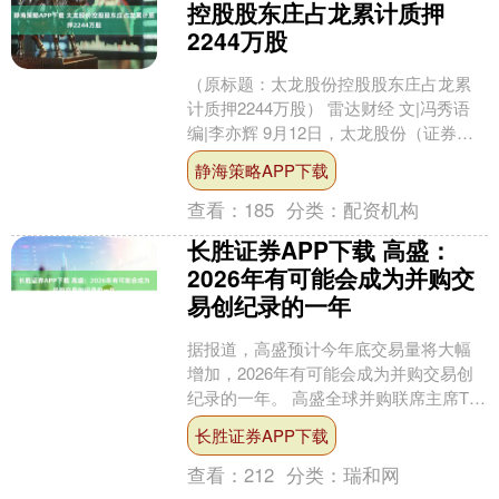
控股股东庄占龙累计质押
2244万股
（原标题：太龙股份控股股东庄占龙累
计质押2244万股） 雷达财经 文|冯秀语
编|李亦辉 9月12日，太龙股份（证券代
码：300650）发布公告称，公司控股股
静海策略APP下载
东....
查看：
185
分类：
配资机构
长胜证券APP下载 高盛：
2026年有可能会成为并购交
易创纪录的一年
据报道，高盛预计今年底交易量将大幅
增加，2026年有可能会成为并购交易创
纪录的一年。 高盛全球并购联席主席Tim
Ingrassia表示，该行预测今年全球交易
长胜证券APP下载
规....
查看：
212
分类：
瑞和网