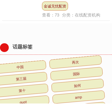
已具备‘天时地利人和’，但也需要清晰认
金诚无忧配资
识到，创新药出海并....
查看：
73
分类：
在线配资机构
话题标签
中国
再次
第三届
国际
第十
如何
quot
amp
新时代
工匠