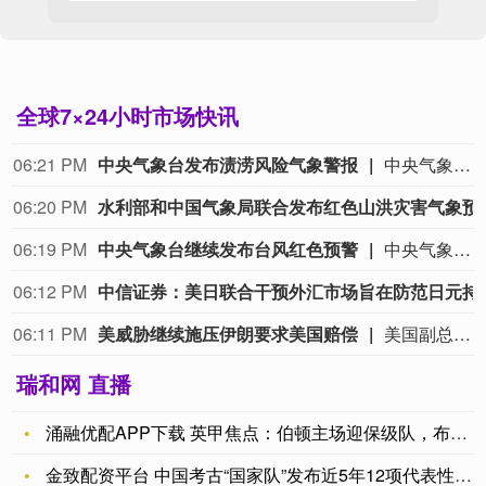
全球7×24小时市场快讯
06:21 PM
中央气象台发布渍涝风险气象警报
中央气象台8月9日18时发布渍涝风险气象警报：受强降雨的影响，预计8月9日20时至10日20时，江苏南部、上海、浙江大部、安徽南部和西部、云南西南部等地部分地区发生渍涝的气象风险较高，其中，浙江东部和北部、安徽南部和西部等地部分地区发生渍涝的气象风险高，浙江东部部分地区发生渍涝的气象风险很高，易形成城市内涝和农田渍害，需加强防范。
06:20 PM
水利部和中国气象
06:19 PM
中央气象台继续发布台风红色预警
中央气象台8月9日18时继续发布台风红色预警：9日20时至10日20时，黄海南部、东海大部及钓鱼岛附近海域、台湾以东洋面、巴士海峡、台湾海峡、南海大部以及长江口区、杭州湾、江苏沿海、上海沿海、浙江沿海、福建东北部沿海、台湾岛沿海将有6-8级大风、阵风9-10级，其中东海西部、杭州湾、浙江沿海、长江口区将有9-12级大风、阵风13-14级，“白海豚”中心经过的附近海域或地区风力有13-14级，阵风15-16级。9日20时至10日20时，浙江、上海、福建北部、江苏、安徽、河南东南部、湖北东部、江西北部及台湾岛等地有大到暴雨，其中浙江大部、上海大部、江苏中南部、安徽中南部、福建北部等地有大暴雨，浙江中东部、安徽皖南山区和大别山区等地部分地区有特大暴雨(250-420毫米)。
06:12 PM
中信证券：美日联合干预
06:11 PM
美威胁继续施压伊朗要求美国赔偿
美国副总统万斯8月8日表示，美伊冲突还没有结束，目前仍处于“博弈中段”，并表示美方将会继续施压。而伊朗方面表示，霍尔木兹海峡的通航议题并不以美方表态为准，即便与阿曼达成协议，也不意味着重新开放霍尔木兹海峡，伊朗的条件包括美国应对违反谅解备忘录的行为作出赔偿等。据在伊朗德黑兰的总台记者李健南观察，伊朗国内的分析认为，尽管冲突和战争给伊朗国内经济带来负面影响，但伊朗不会轻易放弃霍尔木兹海峡这一反制美国的重要手段。如果美国不改变敌对政策，不在伊朗问题上作出实质性让步，伊朗也不会以牺牲国家安全来换取短暂的经济缓和。（CCTV国际时讯）
瑞和网 直播
涌融优配APP下载 英甲焦点：伯顿主场迎保级队，布莱克浦能否
金致配资平台 中国考古“国家队”发布近5年12项代表性考古成