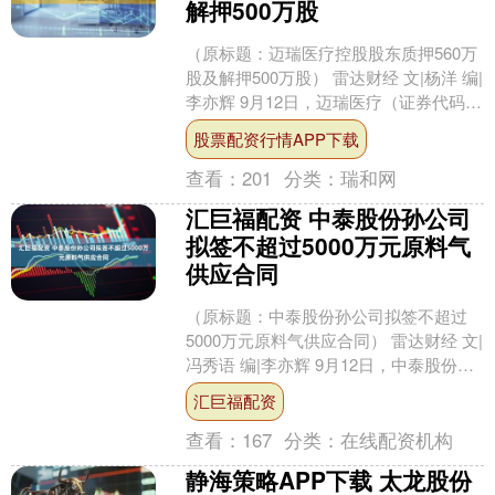
解押500万股
（原标题：迈瑞医疗控股股东质押560万
股及解押500万股） 雷达财经 文|杨洋 编|
李亦辉 9月12日，迈瑞医疗（证券代码：
300760）发布公告称，其控股股东....
股票配资行情APP下载
查看：
201
分类：
瑞和网
汇巨福配资 中泰股份孙公司
拟签不超过5000万元原料气
供应合同
（原标题：中泰股份孙公司拟签不超过
5000万元原料气供应合同） 雷达财经 文|
冯秀语 编|李亦辉 9月12日，中泰股份
(300435)发布公告称，其控股孙公司河....
汇巨福配资
查看：
167
分类：
在线配资机构
静海策略APP下载 太龙股份