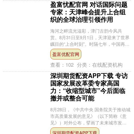
盈富忧配官网 对话国际问题
专家：天津峰会提升上合组
织的全球治理引领作用
海河之畔流光溢彩，津门古韵今风共
赏。8月31日至9月1日，天津迎来了世界
瞩目的“上合时刻”。时隔七年，中国再度
举办上合组织峰会，此次共有20多位外
盈富优配官网
国领导人和10....
查看：
102
分类：
在线配资机构
深圳期货配资APP下载 专访
国家发展改革委专家高国
力：“收缩型城市”今后面临
撤并或整合可能
8月28日，《中共中央 国务院关于推动城
市高质量发展的意见》（以下简称《意
见》）对外公布，擘画了未来城市发展
的路线图。这也是今年7月中旬中央城市
深圳期货配资APP下载