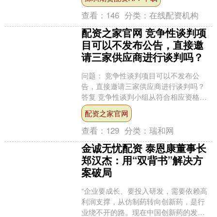
工作会议召开后，....
查看：
146
分类：
在线配资机构
配资之家官网 竞争性谈判项
目可以不发布公告，直接邀
请三家供应商进行谈判吗？
问题： 竞争性谈判项目可以不发布公
告，直接邀请三家供应商进行谈判吗？
答复 竞争性谈判小组从符合相应资格条
件的供应商名单中确定不少于3家的供应
配资之家官网
商参加谈判或者询价....
查看：
129
分类：
瑞和网
金诚无忧配资 泰恩康董事长
郑汉杰：用“双背书”解决方
案破局
“企业要成长、要投入研发，需要依赖高
利润支撑，从仿制药转向创新药，是行
业绕不开的路。现在中国创新药的发展