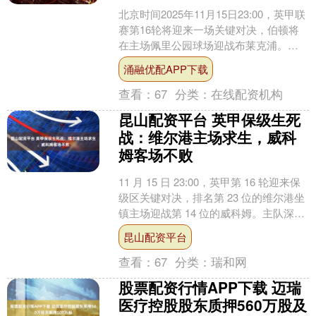
北京时间2025年11月15日23:00，英甲联
赛第16轮将迎来一场关键对决，伯顿将
在主场佩里公园球场迎战布莱克浦。作
为联赛中游球队与保级区球队的直接对
涌融优配APP下载
话，这场....
查看：
67
分类：
在线配资机构
昆山配资平台 英甲保级生死
战：维尔港主场求生，威科
姆客场不败
11 月 15 日 23:00，英甲第 16 轮迎来保
级区关键对决，排名第 23 位的维尔港坐
镇主场迎战第 14 位的威科姆。主队深陷
降级泥潭急需抢分续命，客队....
昆山配资平台
查看：
67
分类：
瑞和网
股票配资行情APP下载 迈瑞
医疗控股股东质押560万股及